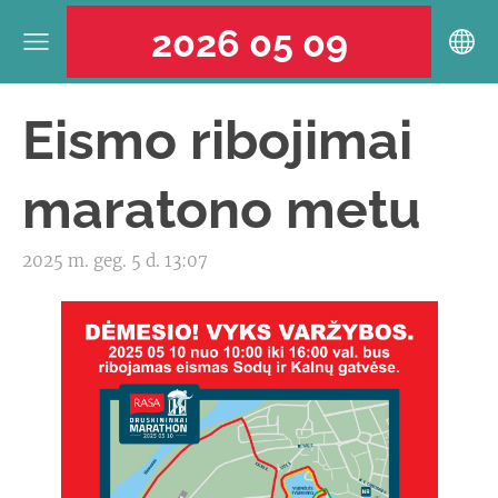
2026 05 09
Eismo ribojimai
maratono metu
2025 m. geg. 5 d. 13:07