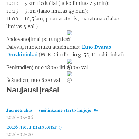
10:12 – 5 km riedučiai (laiko limitas 43 min);
10:15 – 5 km (laiko limitas 43 min);
11:00 – 10,5 km, pusmaratonis, maratonas (laiko
limitas 5 val.).
Apdovanojimai po rungties.
Dalyvių numeriukų atsiėmimas:
Etno Dvaras
Druskininkai
(M. K. Čiurlionio g. 55, Druskininkai)
Penktadienį nuo 18:00 iki 20:00 val.
Šeštadienį nuo 8:00 val.
Naujausi įrašai
𝐉𝐚𝐮 𝐧𝐞𝐭𝐫𝐮𝐤𝐮𝐬 – 𝐬𝐮𝐬𝐢𝐭𝐢𝐧𝐤𝐚𝐦𝐞 𝐬𝐭𝐚𝐫𝐭𝐨 𝐥𝐢𝐧𝐢𝐣𝐨𝐣𝐞! 👟
2026-05-06
2026 metų maratonas :)
2026-02-20